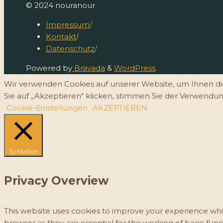
Nach
© 2024 nouranour
oben
Impressum
/
Kontakt
/
Datenschutz
/
Powered by
Bravada
&
WordPress
.
Wir verwenden Cookies auf unserer Website, um Ihnen di
Sie auf „Akzeptieren“ klicken, stimmen Sie der Verwendu
Cookie-Einstellungen
AKZEPTIEREN
Schließen
Privacy Overview
This website uses cookies to improve your experience whil
browser as they are essential for the working of basic fun