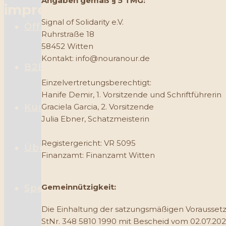
Angaben gemäß § 5 TMG:
impressum
Signal of Solidarity e.V.
Öffnungszeiten
Ruhrstraße 18
58452 Witten
Kontakt: info@nouranour.de
B2B
Einzelvertretungsberechtigt
:
Hanife Demir, 1. Vorsitzende und Schriftführerin
Kurse
Graciela Garcia, 2. Vorsitzende
Julia Ebner, Schatzmeisterin
Registergericht: VR 5095
Über uns
Finanzamt: Finanzamt Witten
Gemeinnützigkeit:
Spende
Die Einhaltung der satzungsmäßigen Voraussetz
StNr. 348 5810 1990 mit Bescheid vom 02.07.2021 