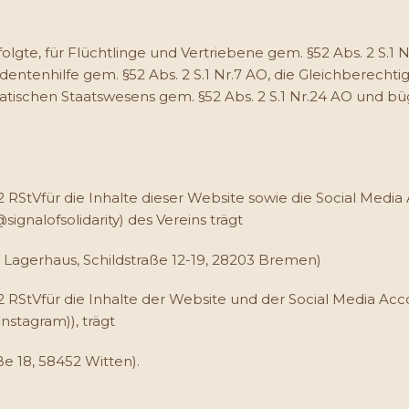
Verfolgte, für Flüchtlinge und Vertriebene gem. §52 Abs. 2 S.1
udentenhilfe gem. §52 Abs. 2 S.1 Nr.7 AO, die Gleichberec
atischen Staatswesens gem. §52 Abs. 2 S.1 Nr.24 AO und bü
 RStVfür die Inhalte dieser Website sowie die Social Media 
signalofsolidarity) des Vereins trägt
Lagerhaus, Schildstraße 12-19, 28203 Bremen)
2 RStVfür die Inhalte der Website und der Social Media Ac
stagram)), trägt
ße 18, 58452 Witten).