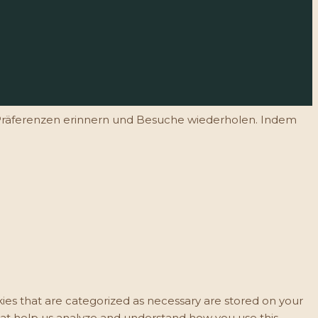
e Präferenzen erinnern und Besuche wiederholen. Indem
ies that are categorized as necessary are stored on your
 that help us analyze and understand how you use this